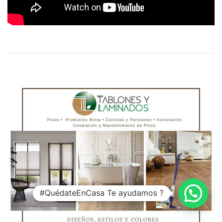
#QuédateEnCasa Te ayudamos ?