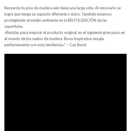
Recuerda tu piso de madera aún tiene una larga vida. Al renovarlo se
logra que tenga un aspecto diferente y único. También estamos
protegiendo el medio ambiente en la REUTILIZACIÓN de las
superficies.
«Reciclar para mejorar el producto original, es el siguiente gran paso en
el mundo de los suelos de madera. Bona Inspiration encaja
perfectamente con esta tendencia.»” – Cay Bond