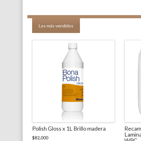
Los más vendidos
Polish Gloss x 1L Brillo madera
Recamb
Lamina
$
82,000
WPC