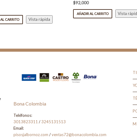
$
92,000
Vista rápi
AÑADIR AL CARRITO
Vista rápida
 AL CARRITO
T
Y
T
Bona Colombia
P
Teléfonos:
3013823311
/
3245131513
M
Email:
pisosjalbornoz.com
/
ventas72@bonacolombia.com