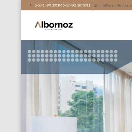
(+57-1) 691 2311M (+57) 301 382 3311
info@bonacolombia.c