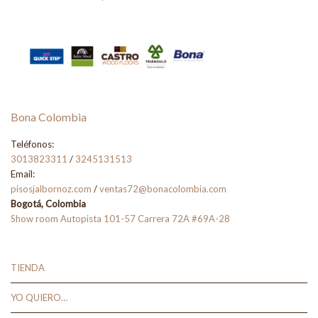
Bona Colombia
Teléfonos:
3013823311
/
3245131513
Email:
pisosjalbornoz.com
/
ventas72@bonacolombia.com
Bogotá, Colombia
Show room Autopista 101-57 Carrera 72A #69A-28
TIENDA
YO QUIERO…